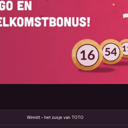
Winnitt – het zusje van TOTO