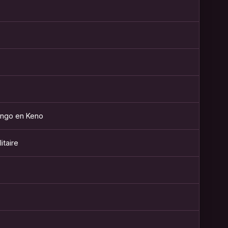
ingo en Keno
itaire