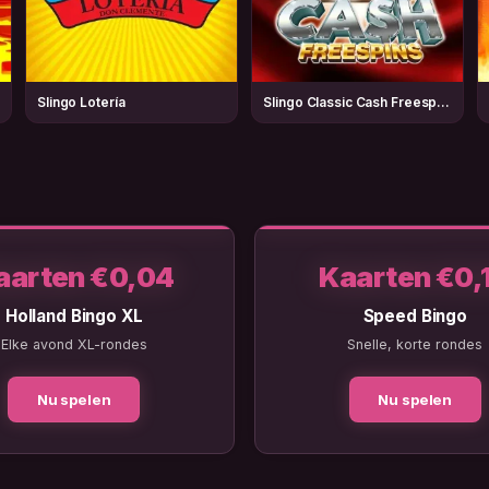
Slingo Lotería
Slingo Classic Cash Freespins
aarten €0,04
Kaarten €0,
Holland Bingo XL
Speed Bingo
Elke avond XL-rondes
Snelle, korte rondes
Nu spelen
Nu spelen