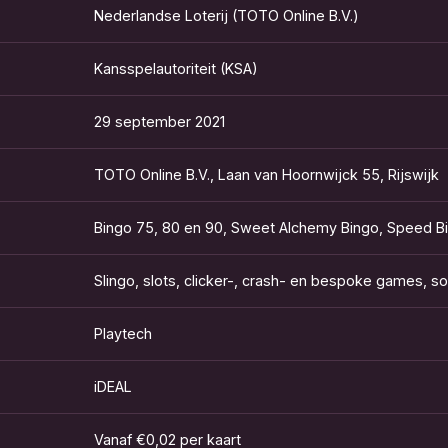
Nederlandse Loterij (TOTO Online B.V.)
Kansspelautoriteit (KSA)
29 september 2021
TOTO Online B.V., Laan van Hoornwijck 55, Rijswijk
Bingo 75, 80 en 90, Sweet Alchemy Bingo, Speed B
Slingo, slots, clicker-, crash- en bespoke games, sol
Playtech
iDEAL
Vanaf €0,02 per kaart