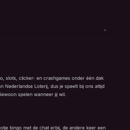
go, slots, clicker- en crashgames onder één dak
ederlandse Loterij, dus je speelt bij ons altijd
ewoon spelen wanneer jij wil.
otje bingo met de chat erbij, de andere keer een