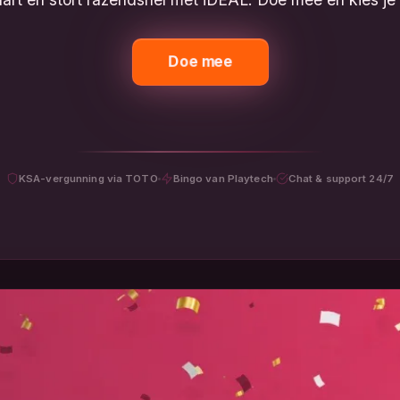
Doe mee
KSA-vergunning via TOTO
Bingo van Playtech
Chat & support 24/7