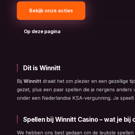
Bekijk onze acties
Op deze pagina
Winnitt Casino - main content
Dit is Winnitt
Bij
Winnitt
draait het om plezier en een gezellige t
gezet, plus een paar spellen die je nergens anders 
onder een Nederlandse KSA-vergunning. Je speelt a
Spellen bij Winnitt Casino – wat je bij 
We hebben ons best gedaan om de leukste spellen voo