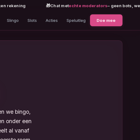
rekening
Chat met
echte moderators
– geen bots, wel ge
Slingo
Slots
Acties
Speluitleg
Doe mee
en we bingo,
en onder een
elt al vanaf
 eerste room.